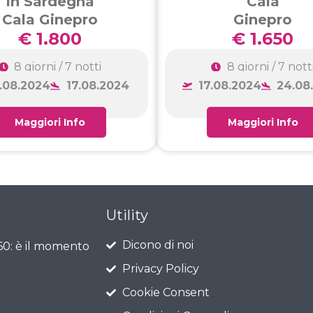
in Sardegna
Cala
Cala Ginepro
Ginepro
€ 1.800
€ 1.650
8 giorni / 7 notti
8 giorni / 7 nott
.08.2024
17.08.2024
17.08.2024
24.08
Maggiori Info
Maggiori Info
Utility
Dicono di noi
 60: è il momento
Privacy Policy
Cookie Consent