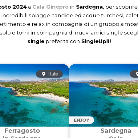
gosto 2024
a
Cala Ginepro
in
Sardegna
, per scoprir
 incredibili spiagge candide ed acque turchesi, cale
divertimento e relax in compagnia di un gruppo simpa
a solo e torni in compagnia di nuovi amici single sceg
single
preferita con
SingleUp!!!
Italia
ENJOY
Ferragosto
Sardegna