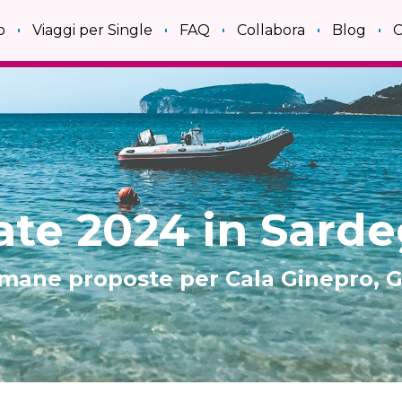
o
Viaggi per Single
FAQ
Collabora
Blog
C
ate 2024 in Sard
imane proposte per Cala Ginepro, G