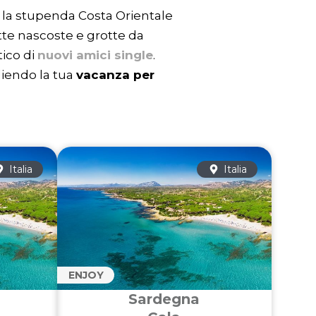
e la stupenda Costa Orientale
tte nascoste e grotte da
tico di
nuovi amici single
.
liendo la tua
vacanza per
Italia
Italia
ENJOY
Sardegna