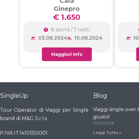
Cala
Ginepro
€ 1.650
8 giorni / 7 notti
03.08.2024
10.08.2024
10
Maggiori Info
SingleUp
Blog
Viaggi single over
Tour Operator di Viaggi per Single
giusto!
brand di M&G S.r.l.s
27/02/2026
P.IVA IT14101551001
Leggi Tutto »