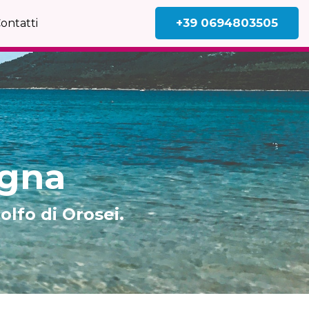
+39 0694803505
ontatti
egna
olfo di Orosei.