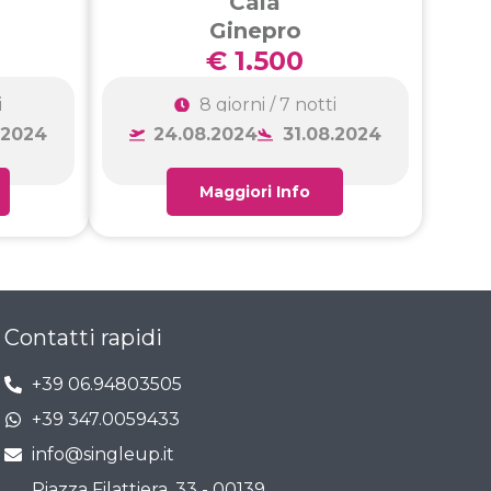
Cala
Ginepro
€ 1.500
i
8 giorni / 7 notti
.2024
24.08.2024
31.08.2024
Maggiori Info
Contatti rapidi
+39 06.94803505
+39 347.0059433
info@singleup.it
Piazza Filattiera, 33 - 00139