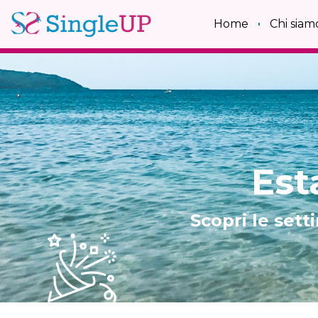
Home
Chi siam
Est
Scopri le sett