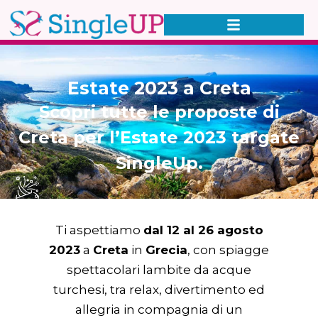
Estate 2023 a Creta
Scopri tutte le proposte di
Creta per l’Estate 2023 targate
SingleUp.
Ti aspettiamo
dal 12 al 26 agosto
2023
a
Creta
in
Grecia
, con spiagge
spettacolari lambite da acque
turchesi, tra relax, divertimento ed
allegria in compagnia di un