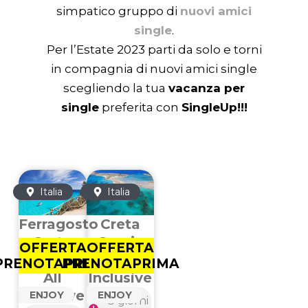
simpatico gruppo di
nuovi amici
single
.
Per l’Estate 2023 parti da solo e torni
in compagnia di nuovi amici single
scegliendo la tua
vacanza per
single
preferita con
SingleUp!!!
Italia
Italia
Ferragosto
Creta
Creta
Grecia
OFFERTA
OFFERTA
Grecia
All
PRENOTAPRIMA
PRENOTAPRIMA
All
Inclusive
Inclusive
ENJOY
ENJOY
8 giorni