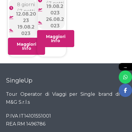
/ 7 notti
8 giorni
19.08.2
/ 7 notti
023
12.08.20
26.08.2
23
023
19.08.2
023
Maggiori
Info
Maggiori
Info
→
SingleUp
Tour Operator di Viaggi per Single brand di
M&G S.r.l.s
P.IVA IT14101551001
REA RM 1496786