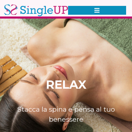
RELAX
Stacca la spina e pensa al tuo
benessere