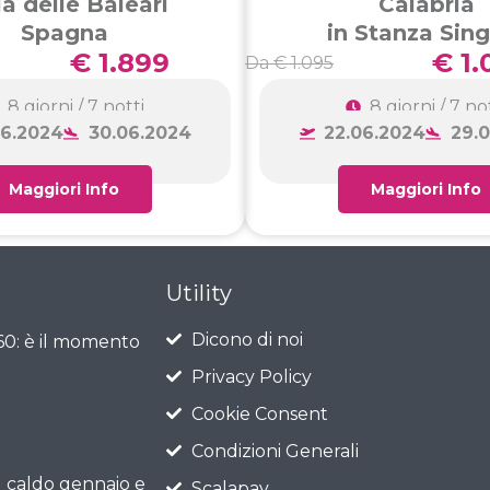
la delle Baleari
Calabria
Spagna
in Stanza Sin
€ 1.899
€ 1.
Da € 1.095
8 giorni / 7 notti
8 giorni / 7 no
06.2024
30.06.2024
22.06.2024
29.
Maggiori Info
Maggiori Info
Utility
Dicono di noi
 60: è il momento
Privacy Policy
Cookie Consent
Condizioni Generali
l caldo gennaio e
Scalapay