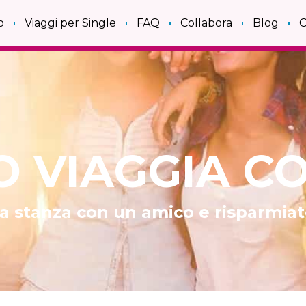
o
Viaggi per Single
FAQ
Collabora
Blog
C
 VIAGGIA C
a stanza con un amico e risparmiat