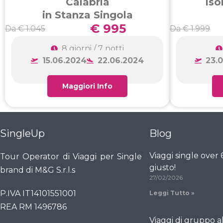
Calabria
Iso
in Stanza Singola
€ 995
Da € 1.045
Da € 1.999
8 giorni / 7 notti
15.06.2024
22.06.2024
23.
Maggiori Info
SingleUp
Blog
Viaggi single over
Tour Operator di Viaggi per Single
giusto!
brand di M&G S.r.l.s
27/02/2026
P.IVA IT14101551001
Leggi Tutto »
REA RM 1496786
Viaggi di gruppo a