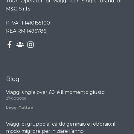
Tour Operator di Viaggi per Single brand di
M&G S.r.l.s
P.IVA IT14101551001
REA RM 1496786
Blog
Viaggi single over 60: è il momento giusto!
27/02/2026
Leggi Tutto »
Viaggi di gruppo al caldo gennaio e febbraio: il
modo migliore per iniziare l’anno