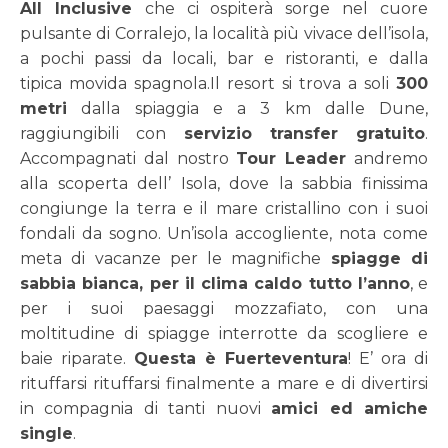
All Inclusi
ve
che ci ospiterà sorge nel cuore
pulsante di Corralejo, la località più vivace dell’isola,
a pochi passi da locali, bar e ristoranti, e dalla
tipica movida spagnola.Il resort si trova a soli
300
metri
dalla spiaggia e a 3 km dalle Dune,
raggiungibili con
servizio transfer gratuito
.
Accompagnati dal nostro
Tour Leader
andremo
alla scoperta dell’ Isola, dove la sabbia finissima
congiunge la terra e il mare cristallino con i suoi
fondali da sogno. Un’isola accogliente, nota come
meta di vacanze per le magnifiche
spiagge di
sabbia bianca, per il clima caldo tutto l’anno
, e
per i suoi paesaggi mozzafiato, con una
moltitudine di spiagge interrotte da scogliere e
baie riparate.
Questa è Fuerteventura
! E’ ora di
rituffarsi rituffarsi finalmente a mare e di divertirsi
in compagnia di tanti nuovi
amici ed amiche
single
.