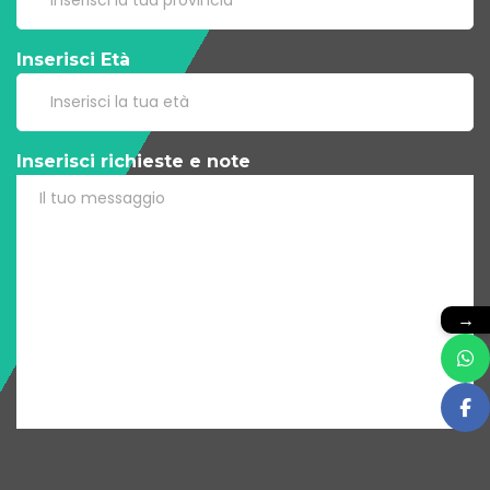
Inserisci Età
Inserisci richieste e note
→