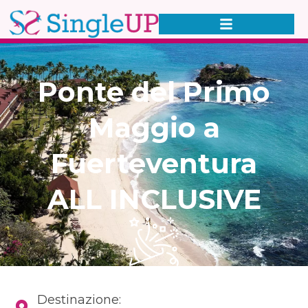
Ponte del Primo
Maggio a
Fuerteventura
ALL INCLUSIVE
Destinazione: