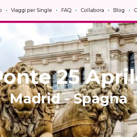
o
Viaggi per Single
FAQ
Collabora
Blog
C
onte 25 Apri
Madrid - Spagna