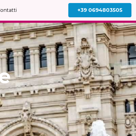
+39 0694803505
ontatti
le