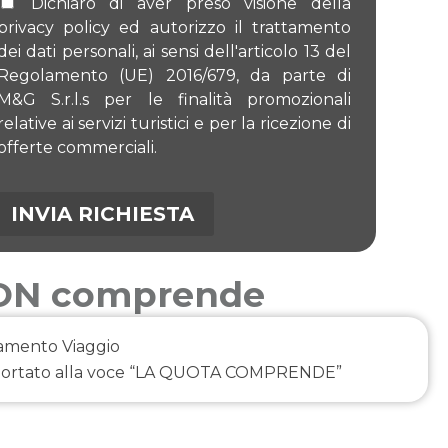
Dichiaro di aver preso visione della
privacy policy ed autorizzo il trattamento
dei dati personali, ai sensi dell'articolo 13 del
Regolamento (UE) 2016/679, da parte di
M&G S.r.l.s per le finalità promozionali
relative ai servizi turistici e per la ricezione di
offerte commerciali.
NON comprende
amento Viaggio
portato alla voce “LA QUOTA COMPRENDE”