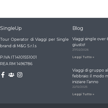
SingleUp
Blog
Viaggi single over
Tour Operator di Viaggi per Single
giusto!
brand di M&G S.r.l.s
27/02/2026
P.IVA IT14101551001
Leggi Tutto »
REA RM 1496786
Viaggi di gruppo a
febbraio: il modo m
iniziare l’anno
22/12/2025
Leggi Tutto »