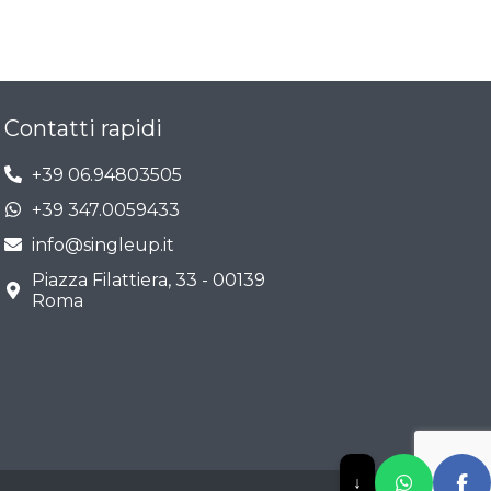
Contatti rapidi
+39 06.94803505
+39 347.0059433
info@singleup.it
Piazza Filattiera, 33 - 00139
Roma
↓