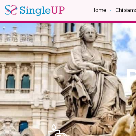
Home
Chi siam
P