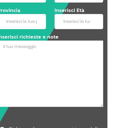
rovincia
Inserisci Età
nserisci richieste e note