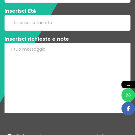
Inserisci Età
Inserisci richieste e note
→