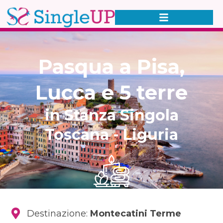
Pasqua a Pisa,
Lucca e 5 terre
in Stanza Singola
Toscana - Liguria
Destinazione:
Montecatini Terme