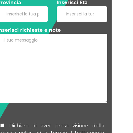
rovincia
Inserisci Età
nserisci richieste e note
Dichiaro di aver preso visione della
privacy policy ed autorizzo il trattamento