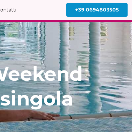
+39 0694803505
ontatti
Weekend
 singola