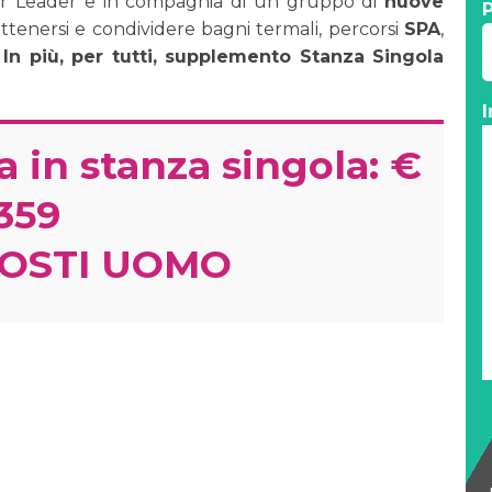
 Tour Leader e in compagnia di un gruppo di
nuove
P
rattenersi e condividere bagni termali, percorsi
SPA
,
!
In più, per tutti, supplemento Stanza Singola
I
 in stanza singola: €
359
POSTI UOMO