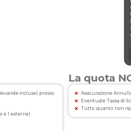
La quota 
Bevande incluse) presso
Assicurazione Annull
Eventuale Tassa di S
Tutto quanto non ri
e e 1 esterne)