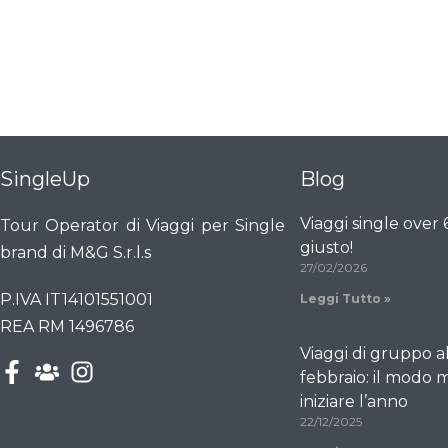
SingleUp
Blog
Viaggi single over
Tour Operator di Viaggi per Single
giusto!
brand di M&G S.r.l.s
27/02/2026
P.IVA IT14101551001
Leggi Tutto »
REA RM 1496786
Viaggi di gruppo a
febbraio: il modo m
iniziare l’anno
22/12/2025