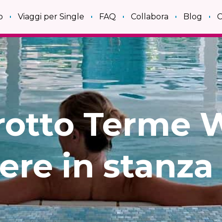
o
Viaggi per Single
FAQ
Collabora
Blog
C
rotto Terme 
re in stanza