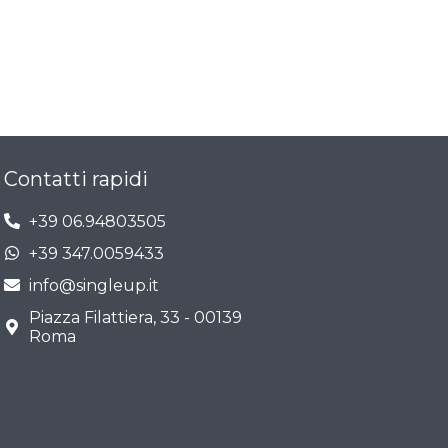
Contatti rapidi
+39 06.94803505
+39 347.0059433
info@singleup.it
Piazza Filattiera, 33 - 00139
Roma