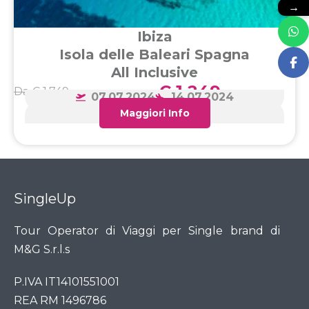
→
Ibiza
Isola delle Baleari Spagna
All Inclusive
€ 1.249
Da € 1.749
07.07.2024
14.07.2024
Maggiori Info
8 giorni / 7 notti
SingleUp
Tour Operator di Viaggi per Single brand di
M&G S.r.l.s
P.IVA IT14101551001
REA RM 1496786