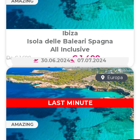
AMAZING
Ibiza
Isola delle Baleari Spagna
All Inclusive
€ 1.499
Da € 1.699
30.06.2024
07.07.2024
8 giorni / 7 notti
Europa
LAST MINUTE
AMAZING