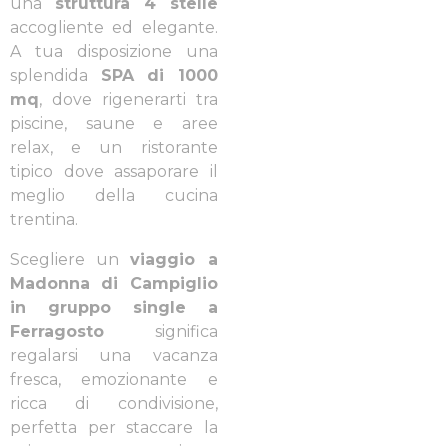
una
struttura 4 stelle
accogliente ed elegante.
A tua disposizione una
splendida
SPA di 1000
mq
, dove rigenerarti tra
piscine, saune e aree
relax, e un ristorante
tipico dove assaporare il
meglio della cucina
trentina.
Scegliere un
viaggio a
Madonna di Campiglio
in gruppo single a
Ferragosto
significa
regalarsi una vacanza
fresca, emozionante e
ricca di condivisione,
perfetta per staccare la