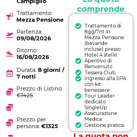
Campiglio
comprende
Trattamento:
Mezza Pensione
Trattamento di
Partenza:
8gg/7nt in
Mezza Pensione
09/08/2026
(bevande
incluse) presso
Ritorno:
Hotel 4 stelle
16/08/2026
Aperitivo di
Benvenuto
Durata:
8 giorni /
Tessera Club
7 notti
Ingresso alla SPA
con kit
Prezzo di Listino:
benessere
€1425
Tour Leader
dedicato
SingleUp
Assicurazione
Prezzo per
Medica
Gestione pratica
persona:
€1325
La quota non