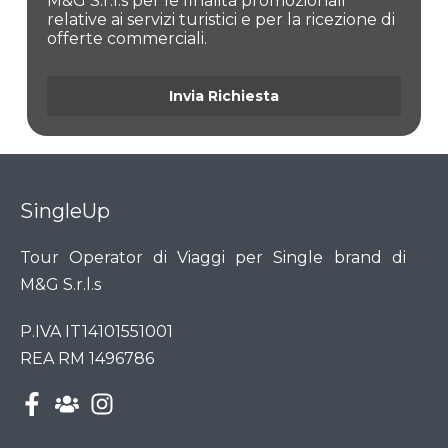
M&G S.r.l.s per le finalità promozionali
relative ai servizi turistici e per la ricezione di
offerte commerciali.
Invia Richiesta
SingleUp
Tour Operator di Viaggi per Single brand di
M&G S.r.l.s
P.IVA IT14101551001
REA RM 1496786