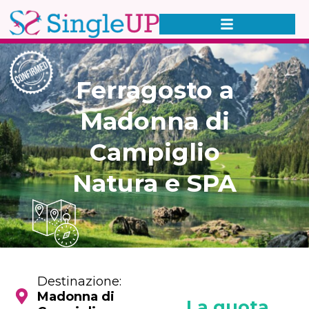
Ferragosto a
Madonna di
Campiglio
Natura e SPA
Destinazione:
Madonna di
La quota