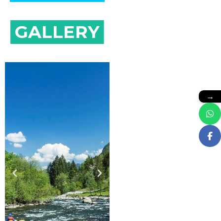
GALLERY
→