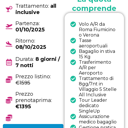
Trattamento:
all
comprende
inclusive
Partenza:
Volo A/R da
01/10/2025
Roma Fiumicino
o Verona
Ritorno:
Tasse
aeroportuali
08/10/2025
Bagaglio in stiva
15 Kg
Durata:
8 giorni /
Trasferimento
7 notti
A/R per
Aeroporto
Prezzo listino:
Trattamento di
€1595
8gg/7nt in
Villaggio 5 Stelle
Prezzo
All Inclusive
prenotaprima:
Tour Leader
dedicato
€1395
SingleUp
Assicurazione
medico bagaglio
Gestione pratica