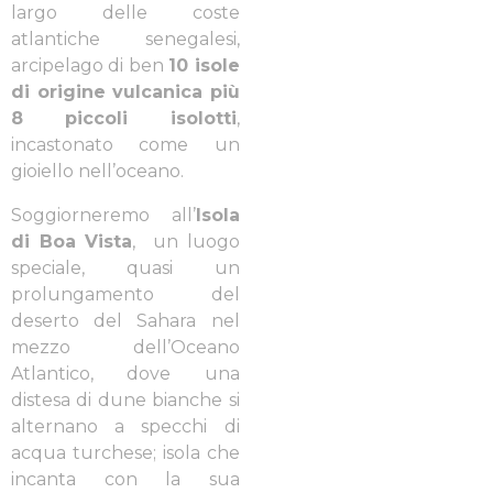
largo delle coste
atlantiche senegalesi,
arcipelago di ben
10 isole
di origine vulcanica più
8 piccoli isolotti
,
incastonato come un
gioiello nell’oceano.
Soggiorneremo all’
Isola
di Boa Vista
, un luogo
speciale, quasi un
prolungamento del
deserto del Sahara nel
mezzo dell’Oceano
Atlantico, dove una
distesa di dune bianche si
alternano a specchi di
acqua turchese; isola che
incanta con la sua