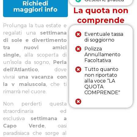
Richiedi
maggiori info
La quota non
comprende
Prolunga la tua estate e
regalati una
settimana
Eventuale tassa
di soggiorno
di sole e divertimento
tra
nuovi amici
Polizza
Annullamento
single
,
alla scoperta di
Facoltativa
un’isola da sogno,
Perla
Tutto quanto
dell’Atlantico
, dove
non riportato
vivrai
una vacanza con
alla voce “LA
la v maiuscola
, che ti
QUOTA
rimarrà nel cuore.
COMPRENDE"
Non perderti questa
straordinaria ed
esclusiva
settimana a
Capo Verde
, oasi
paradisiaca che sorge al