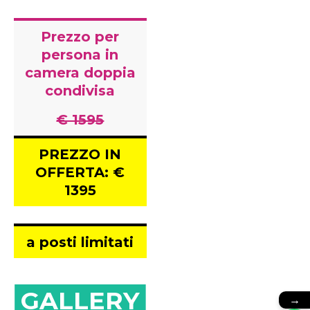
Prezzo per
persona in
camera doppia
condivisa
€ 1595
PREZZO IN
OFFERTA: €
1395
a posti limitati
GALLERY
→