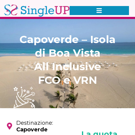
Capoverde – Isola
di Boa Vista
All Inclusive
FCO e VRN
Destinazione:
Capoverde
La quota