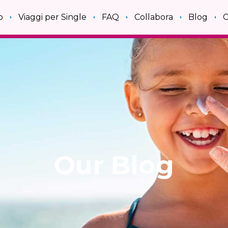
o
Viaggi per Single
FAQ
Collabora
Blog
C
Our Blog