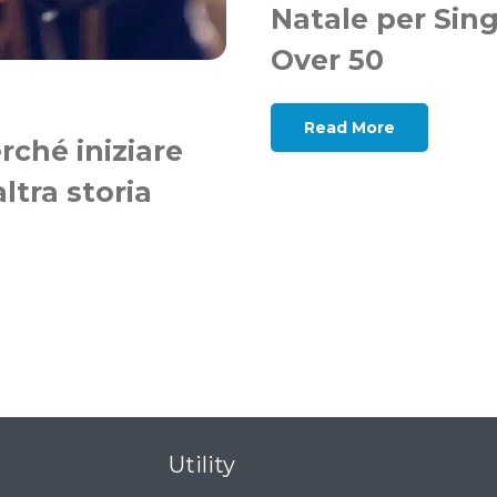
Natale per Sing
Over 50
Read More
ché iniziare
ltra storia
Utility