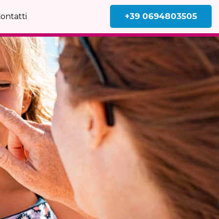
+39 0694803505
ontatti