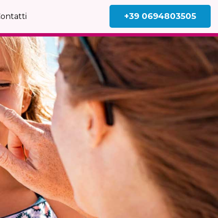
+39 0694803505
ontatti