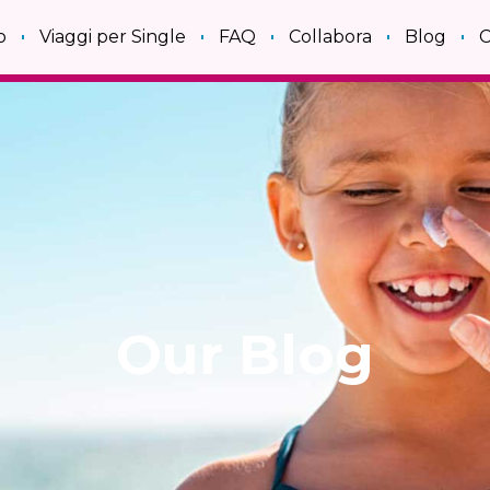
o
Viaggi per Single
FAQ
Collabora
Blog
C
Our Blog