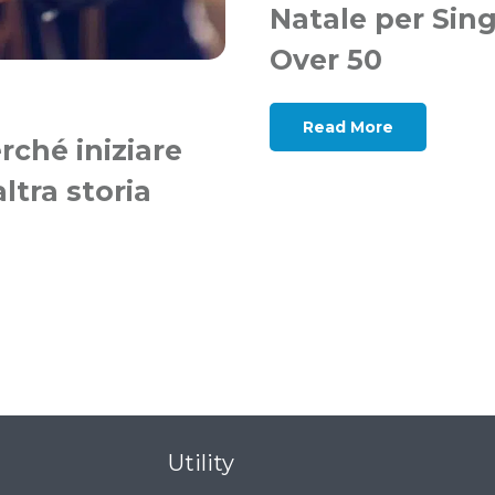
Natale per Sing
Over 50
Read More
ché iniziare
ltra storia
Utility