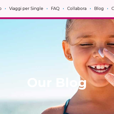
o
Viaggi per Single
FAQ
Collabora
Blog
C
Our Blog