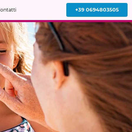
+39 0694803505
ontatti