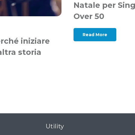
Natale per Sing
Over 50
Read More
ché iniziare
ltra storia
Utility