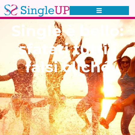
Single è bello:
sfatati tutti i
falsi cliché