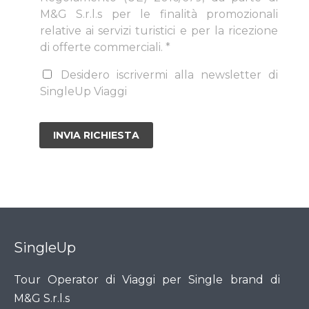
M&G S.r.l.s per le finalità promozionali
relative ai servizi turistici e per la ricezione
di offerte commerciali. *
Desidero iscrivermi alla newsletter di
SingleUp Viaggi
SingleUp
Tour Operator di Viaggi per Single brand di
M&G S.r.l.s