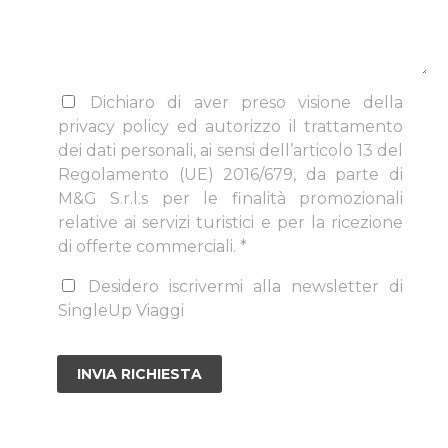
Dichiaro di aver preso visione della
privacy policy ed autorizzo il trattamento
dei dati personali, ai sensi dell’articolo 13 del
Regolamento (UE) 2016/679, da parte di
M&G S.r.l.s per le finalità promozionali
relative ai servizi turistici e per la ricezione
di offerte commerciali. *
Desidero iscrivermi alla newsletter di
SingleUp Viaggi