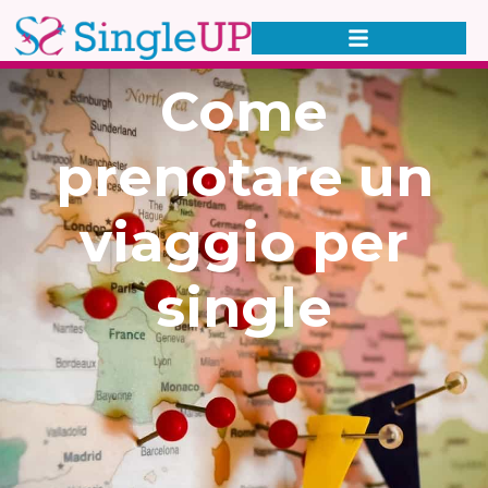
Come
prenotare un
viaggio per
single